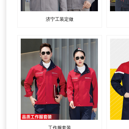
济宁工装定做
工作服套装