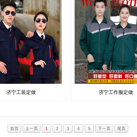
济宁工装定做
济宁工作服定做
首页
上一页
1
2
3
4
5
下一页
尾页