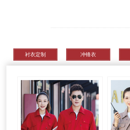
衬衣定制
冲锋衣