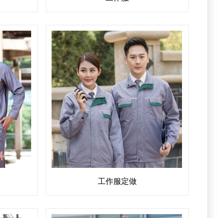
工作服定做