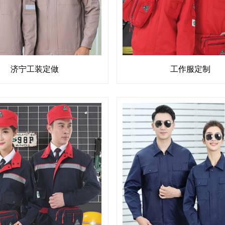
济宁工装定做
工作服定制