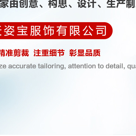
校服定做
运动装