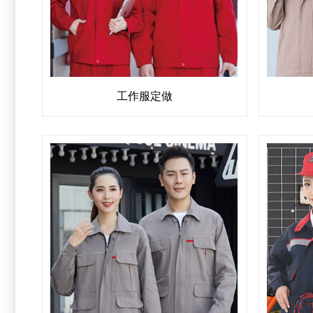
工作服定做