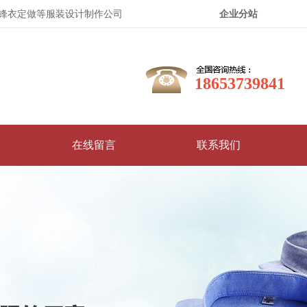
锋衣定做等服装设计制作公司
企业分站
18653739841
在线留言
联系我们