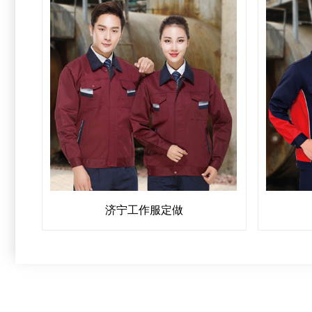
济宁工作服定做